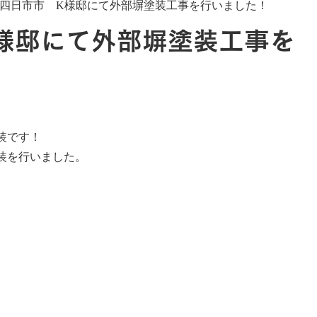
四日市市 K様邸にて外部塀塗装工事を行いました！
塗料について
塗装コラム
施工事例
お知らせ
様邸にて外部塀塗装工事を
装です！
装を行いました。