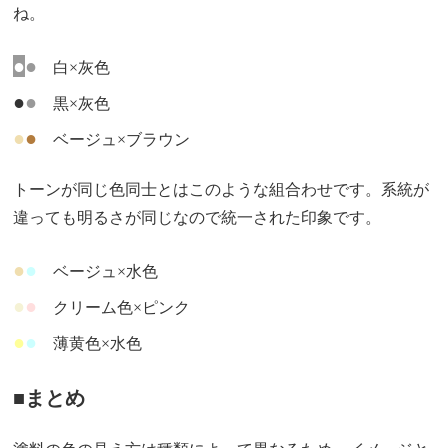
ね。
●
●
白×灰色
●
●
黒×灰色
●
●
ベージュ×ブラウン
トーンが同じ色同士とはこのような組合わせです。系統が
違っても明るさが同じなので統一された印象です。
●
●
ベージュ×水色
●
●
クリーム色×ピンク
●
●
薄黄色×水色
■まとめ