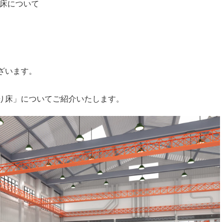
床について
塗料について
塗装コラム
施工事例
お知らせ
ざいます。
り床」についてご紹介いたします。